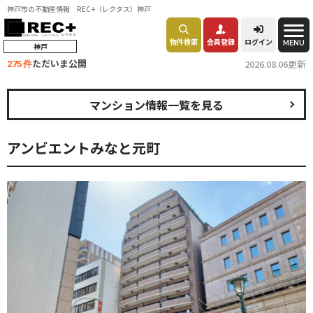
神戸市の不動産情報 REC+（レクタス）神戸
物件検索
会員登録
ログイン
MENU
神戸
ただいま公開
2026.08.06更新
275 件
マンション情報一覧を見る
アンビエントみなと元町