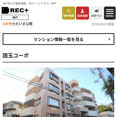
神戸市の不動産情報 REC+（レクタス）神戸
物件検索
会員登録
ログイン
MENU
神戸
ただいま公開
2026.08.07更新
275 件
マンション情報一覧を見る
国玉コーポ