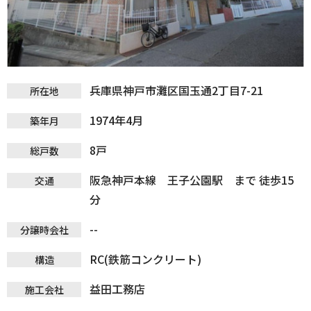
兵庫県神戸市灘区国玉通2丁目7-21
所在地
1974年4月
築年月
8戸
総戸数
阪急神戸本線 王子公園駅 まで 徒歩15
交通
分
--
分譲時会社
RC(鉄筋コンクリート)
構造
益田工務店
施工会社