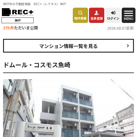
神戸市の不動産情報 REC+（レクタス）神戸
物件検索
会員登録
ログイン
MENU
神戸
ただいま公開
2026.08.07更新
273 件
マンション情報一覧を見る
ドムール・コスモス魚崎