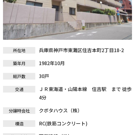
兵庫県神戸市東灘区住吉本町2丁目18-2
所在地
1982年10月
築年月
30戸
総戸数
ＪＲ東海道・山陽本線 住吉駅 まで 徒歩
交通
4分
クボタハウス（株）
分譲時会社
RC(鉄筋コンクリート)
構造