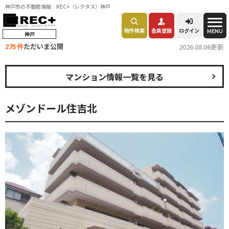
神戸市の不動産情報 REC+（レクタス）神戸
物件検索
会員登録
ログイン
MENU
神戸
ただいま公開
2026.08.06更新
275 件
マンション情報一覧を見る
メゾンドール住吉北