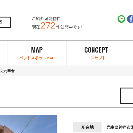
ご紹介可能物件
戸
272
現在
件公開中です!
MAP
CONCEPT
ペットスポットMAP
コンセプト
ス六甲台
所在地
兵庫県神戸市灘