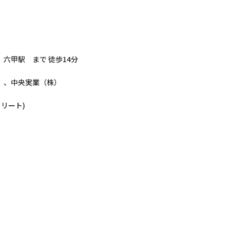
六甲駅 まで 徒歩14分
）、中央実業（株）
クリート)
）