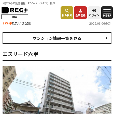
神戸市の不動産情報 REC+（レクタス）神戸
物件検索
会員登録
ログイン
MENU
神戸
ただいま公開
2026.08.06更新
275 件
マンション情報一覧を見る
エスリード六甲