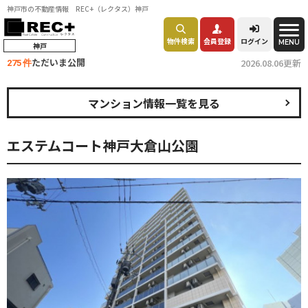
神戸市の不動産情報 REC+（レクタス）神戸
物件検索
会員登録
ログイン
MENU
神戸
ただいま公開
2026.08.06更新
275 件
マンション情報一覧を見る
エステムコート神戸大倉山公園