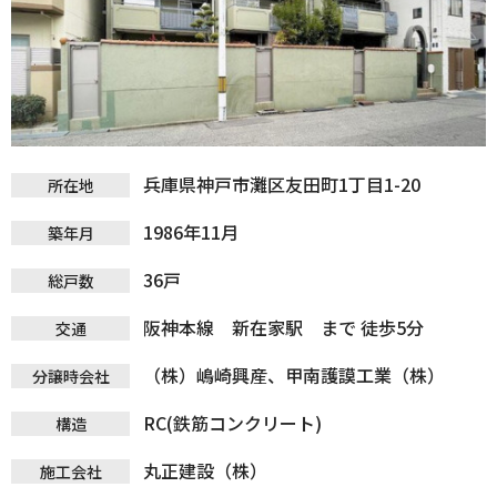
兵庫県神戸市灘区友田町1丁目1-20
所在地
1986年11月
築年月
36戸
総戸数
阪神本線 新在家駅 まで 徒歩5分
交通
（株）嶋崎興産、甲南護謨工業（株）
分譲時会社
RC(鉄筋コンクリート)
構造
丸正建設（株）
施工会社