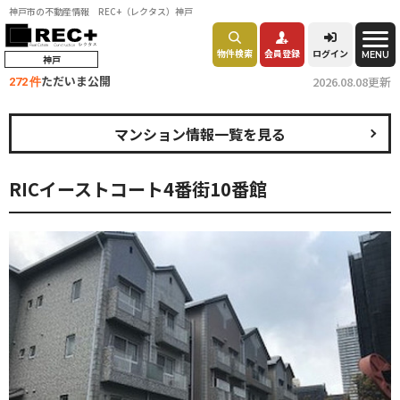
神戸市の不動産情報 REC+（レクタス）神戸
物件検索
会員登録
ログイン
MENU
神戸
ただいま公開
2026.08.08更新
272 件
マンション情報一覧を見る
RICイーストコート4番街10番館