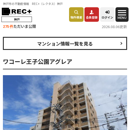
神戸市の不動産情報 REC+（レクタス）神戸
物件検索
会員登録
ログイン
MENU
神戸
ただいま公開
2026.08.06更新
275 件
マンション情報一覧を見る
ワコーレ王子公園アグレア