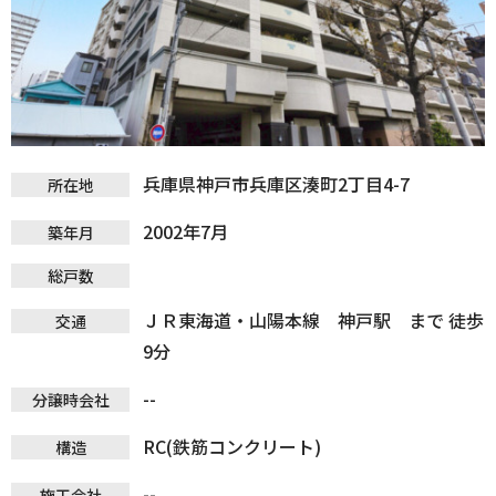
兵庫県神戸市兵庫区湊町2丁目4-7
所在地
2002年7月
築年月
総戸数
ＪＲ東海道・山陽本線 神戸駅 まで 徒歩
交通
9分
--
分譲時会社
RC(鉄筋コンクリート)
構造
--
施工会社