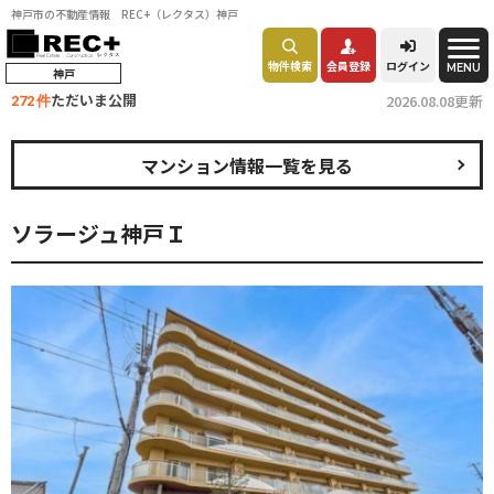
神戸市の不動産情報 REC+（レクタス）神戸
物件検索
会員登録
ログイン
MENU
神戸
ただいま公開
2026.08.08更新
272 件
マンション情報一覧を見る
ソラージュ神戸Ｉ