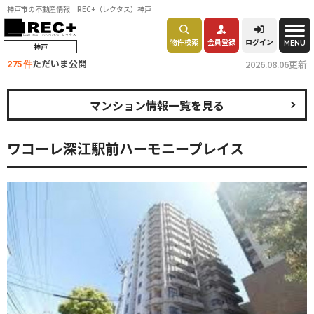
神戸市の不動産情報 REC+（レクタス）神戸
物件検索
会員登録
ログイン
MENU
神戸
ただいま公開
2026.08.06更新
275 件
マンション情報一覧を見る
ワコーレ深江駅前ハーモニープレイス