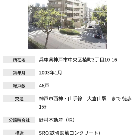
兵庫県神戸市中央区楠町3丁目10-16
所在地
2003年1月
築年月
46戸
総戸数
神戸市西神・山手線 大倉山駅 まで 徒歩
交通
1分
野村不動産（株）
分譲時会社
SRC(鉄骨鉄筋コンクリート)
構造