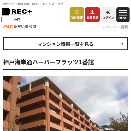
神戸市の不動産情報 REC+（レクタス）神戸
物件検索
会員登録
ログイン
MENU
神戸
ただいま公開
2026.08.06更新
274 件
マンション情報一覧を見る
神戸海岸通ハーバーフラッツ1番館