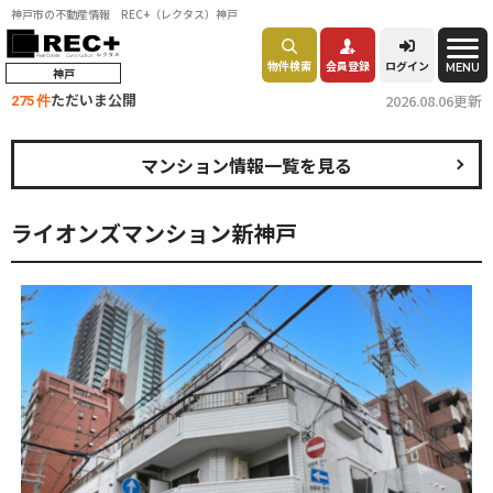
神戸市の不動産情報 REC+（レクタス）神戸
物件検索
会員登録
ログイン
MENU
神戸
ただいま公開
2026.08.06更新
275 件
マンション情報一覧を見る
ライオンズマンション新神戸