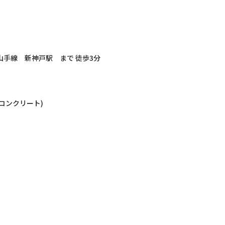
山手線 新神戸駅 まで 徒歩3分
）
筋コンクリート)
）