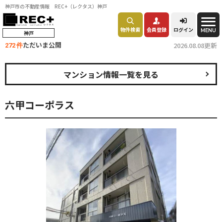
神戸市の不動産情報 REC+（レクタス）神戸
物件検索
会員登録
ログイン
MENU
神戸
ただいま公開
2026.08.08更新
272 件
マンション情報一覧を見る
六甲コーポラス