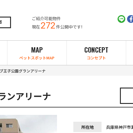
ご紹介可能物件
戸
272
現在
件公開中です!
MAP
CONCEPT
ペットスポットMAP
コンセプト
ブ王子公園グランアリーナ
ランアリーナ
所在地
兵庫県神戸市灘