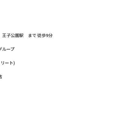
 王子公園駅 まで 徒歩9分
グループ
クリート)
店