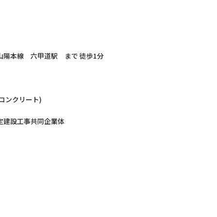
山陽本線 六甲道駅 まで 徒歩1分
筋コンクリート)
定建設工事共同企業体