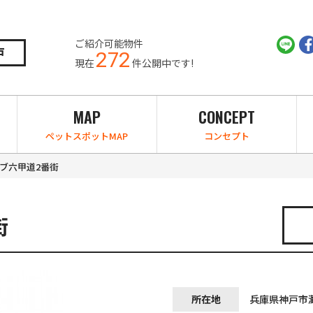
ご紹介可能物件
戸
272
現在
件公開中です!
MAP
CONCEPT
ペットスポットMAP
コンセプト
ブ六甲道2番街
街
所在地
兵庫県神戸市灘