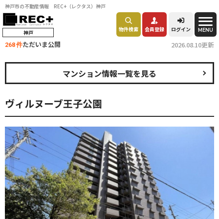
神戸市の不動産情報 REC+（レクタス）神戸
物件検索
会員登録
ログイン
MENU
神戸
ただいま公開
2026.08.10更新
268 件
マンション情報一覧を見る
ヴィルヌーブ王子公園