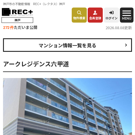
神戸市の不動産情報 REC+（レクタス）神戸
物件検索
会員登録
ログイン
MENU
神戸
ただいま公開
2026.08.08更新
272 件
マンション情報一覧を見る
アークレジデンス六甲道