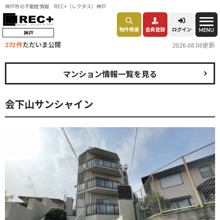
神戸市の不動産情報 REC+（レクタス）神戸
物件検索
会員登録
ログイン
MENU
神戸
ただいま公開
2026.08.08更新
272 件
マンション情報一覧を見る
会下山サンシャイン