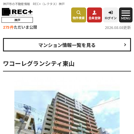
神戸市の不動産情報 REC+（レクタス）神戸
物件検索
会員登録
ログイン
MENU
神戸
ただいま公開
2026.08.08更新
273 件
マンション情報一覧を見る
ワコーレグランシティ東山