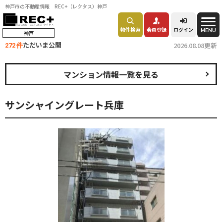
神戸市の不動産情報 REC+（レクタス）神戸
物件検索
会員登録
ログイン
MENU
神戸
ただいま公開
2026.08.08更新
272 件
マンション情報一覧を見る
サンシャイングレート兵庫