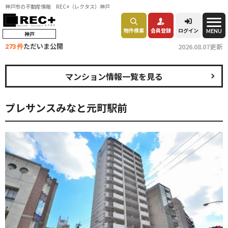
神戸市の不動産情報 REC+（レクタス）神戸
物件検索
会員登録
ログイン
MENU
神戸
ただいま公開
2026.08.07更新
273 件
マンション情報一覧を見る
プレサンスみなと元町駅前