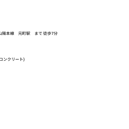
山陽本線 元町駅 まで 徒歩7分
筋コンクリート)