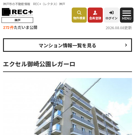
神戸市の不動産情報 REC+（レクタス）神戸
物件検索
会員登録
ログイン
MENU
神戸
ただいま公開
2026.08.08更新
272 件
マンション情報一覧を見る
エクセル御崎公園レガーロ