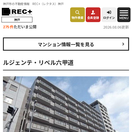
神戸市の不動産情報 REC+（レクタス）神戸
物件検索
会員登録
ログイン
MENU
神戸
ただいま公開
2026.08.06更新
275 件
マンション情報一覧を見る
ルジェンテ・リベル六甲道