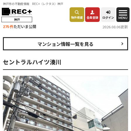
神戸市の不動産情報 REC+（レクタス）神戸
物件検索
会員登録
ログイン
MENU
神戸
ただいま公開
2026.08.06更新
275 件
マンション情報一覧を見る
セントラルハイツ湊川