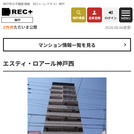
神戸市の不動産情報 REC+（レクタス）神戸
物件検索
会員登録
ログイン
MENU
神戸
ただいま公開
2026.08.06更新
275 件
マンション情報一覧を見る
エスティ・ロアール神戸西