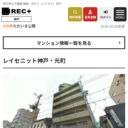
神戸市の不動産情報 REC+（レクタス）神戸
物件検索
会員登録
ログイン
MENU
神戸
ただいま公開
2026.08.08更新
272 件
マンション情報一覧を見る
レイセニット神戸・元町