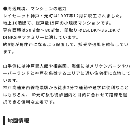
●周辺環境、マンションの魅力
レイセニット神戸・元町は1997年12月に竣工されました。
地上10階建て、総戸数15戸の小規模マンションです。
専有面積は50㎡台～80㎡台、間取りは1SLDK～3SLDKで
DINKSやファミリーに適しています。
約9割が角住戸になるよう配置して、採光や通風を確保してい
ます。
山手側には神戸異人館や相楽園、海側にはメリケンパークやハ
ーバーランドと神戸を象徴するエリアに近い住宅街に立地して
います。
神戸高速東西線花隈駅から徒歩2分で通勤や通学に便利なこと
はもちろん、JR元町駅も徒歩圏内と目的に合わせて路線を選
択できる便利な立地です。
地図情報