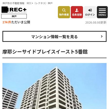
神戸市の不動産情報 REC+（レクタス）神戸
物件検索
会員登録
ログイン
MENU
神戸
ただいま公開
2026.08.08更新
274 件
マンション情報一覧を見る
摩耶シーサイドプレイスイースト5番館