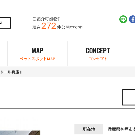
ご紹介可能物件
戸
272
現在
件公開中です!
MAP
CONCEPT
ペットスポットMAP
コンセプト
ドール兵庫Ⅱ
所在地
兵庫県神戸市兵