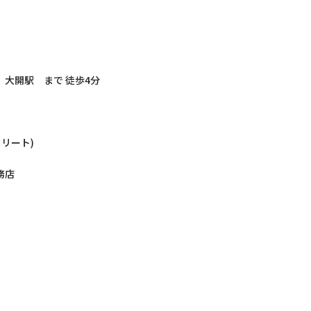
 大開駅 まで 徒歩4分
クリート)
務店