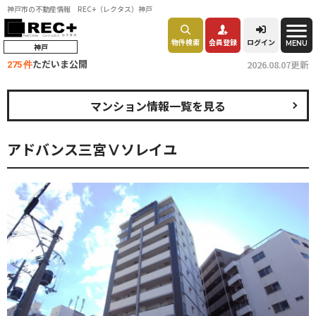
神戸市の不動産情報 REC+（レクタス）神戸
物件検索
会員登録
ログイン
MENU
神戸
ただいま公開
2026.08.07更新
275 件
マンション情報一覧を見る
アドバンス三宮Ⅴソレイユ