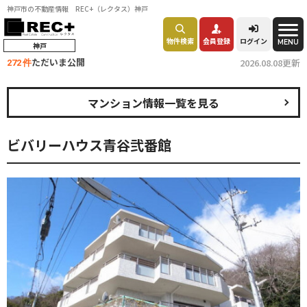
神戸市の不動産情報 REC+（レクタス）神戸
物件検索
会員登録
ログイン
MENU
神戸
ただいま公開
2026.08.08更新
272 件
マンション情報一覧を見る
ビバリーハウス青谷弐番館