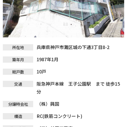
兵庫県神戸市灘区城の下通3丁目8-2
所在地
1987年1月
築年月
10戸
総戸数
阪急神戸本線 王子公園駅 まで 徒歩15
交通
分
（株）興国
分譲時会社
RC(鉄筋コンクリート)
構造