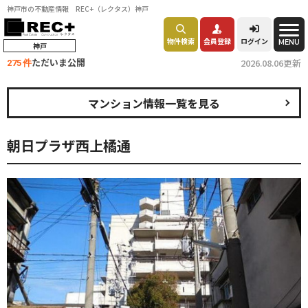
神戸市の不動産情報 REC+（レクタス）神戸
物件検索
会員登録
ログイン
MENU
神戸
ただいま公開
2026.08.06更新
275 件
マンション情報一覧を見る
朝日プラザ西上橘通