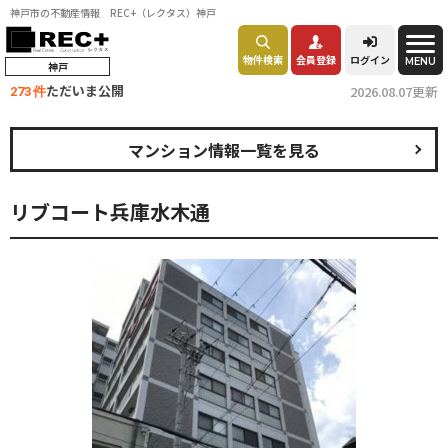
神戸市の不動産情報 REC+（レクタス）神戸
物件検索
会員登録
ログイン
MENU
神戸
ただいま公開
2026.08.07更新
273 件
マンション情報一覧を見る
リブコート兵庫水木通