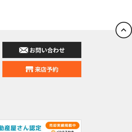
停止の依頼を所定
お問い合わせ
申込みの受付、
力会社又は業務
住所、電話番号
来店予約
す。
提供。
個人データをサ