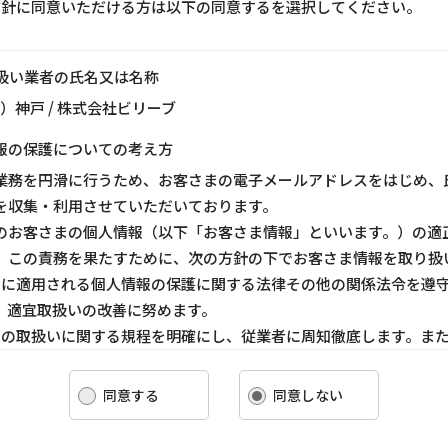
方針に同意いただける方は以下の同意するを選択してください。
り扱い業者の氏名又は名称
ス）神戸 / 株式会社ビリーブ
報の保護についての考え方
業務を円滑に行うため、お客さまの電子メールアドレスをはじめ、
を収集・利用させていただいております。
のお客さまの個人情報（以下「お客さま情報」といいます。）の適
、この責務を果たすために、次の方針の下でお客さま情報を取り扱
ま情報に適用される個人情報の保護に関する法律その他の関係法令を遵
、適宜取扱いの改善に努めます。
ま情報の取扱いに関する規程を明確にし、従業者に周知徹底します。ま
客さま情報を取り扱うように要請します。
ま情報の収集に際しては、利用目的を特定して通知または公表し、その
同意する
同意しない
報を取り扱います。
情報の漏洩、紛失、改ざん等を防止するために必要な 対策を講じて適