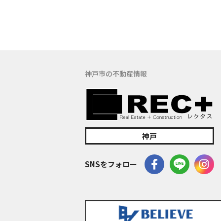
す。
(5) 保有す
の窓口でお受け
具体的には、以
３．お客様の情
神戸市の不動産情報
当社は、不動産
訪問、提案、見
委託先等を通じ
等）を取得いた
(1) 不動産に
神戸
(2) 不動産に
(3) 不動産
SNSをフォロー
(4) ウェブ
(5) その他上記
なお、当社は、
イト管理会社に