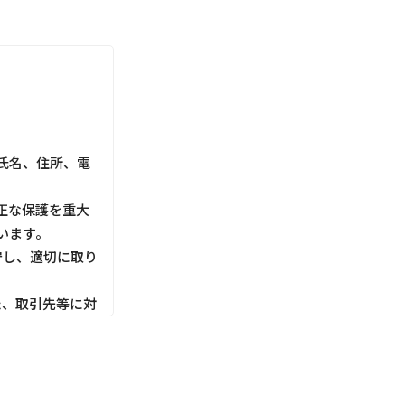
氏名、住所、電
正な保護を重大
います。
守し、適切に取り
た、取引先等に対
利用目的にしたが
切な管理を行いま