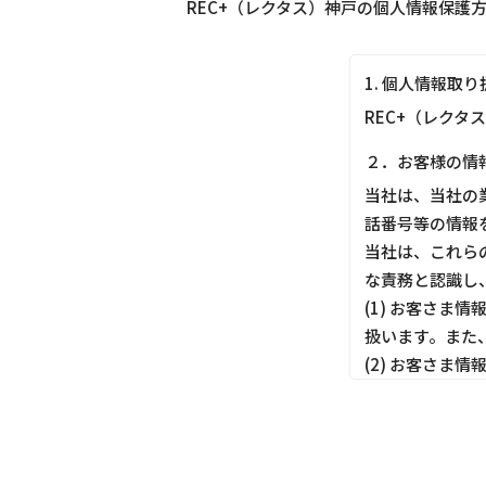
REC+（レクタス）神戸の個人情報保護
1. 個人情報取
REC+（レクタ
２．お客様の情
当社は、当社の
話番号等の情報
当社は、これら
な責務と認識し
(1) お客さ
扱います。また
(2) お客さ
しても適切にお
(3) お客さ
ってお客さま情
(4) お客さま