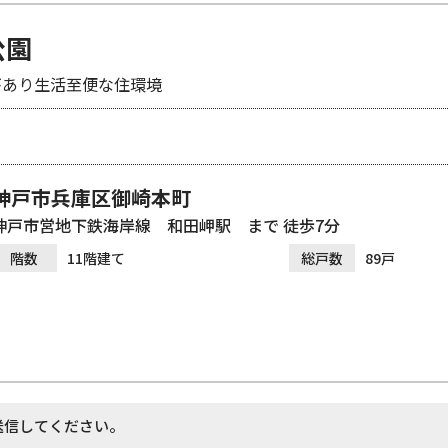
公園
があり生活至便な住環境
神戸市兵庫区御崎本町
神戸市営地下鉄海岸線 和田岬駅 まで 徒歩7分
階数
11階建て
総戸数
89戸
送信してください。