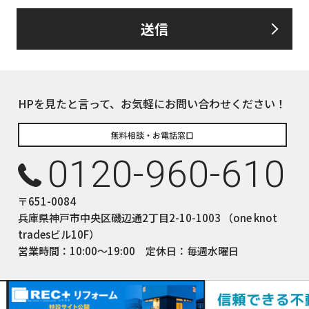
送信
るお客さま情報について、お客さま本人からの開示、訂正、削除、利用
して、誠意をもって対応いたします。
下の内容に従ってお客さま情報の取り扱いをいたします。
報の利用目的
HPを見たと言って、お気軽にお問い合わせください！
についてのサービスをお客さまにご利用いただくにあたり、各種の
積、各種の工事やサービス提供等の機会に、当社が直接あるいは協
無料相談・お電話窓口
て、お客さまの個人情報（お客さまの電子メールアドレス、氏名、
0120-960-610
しますが、これらの個人情報は下記の目的に利用させていただきま
ついてのサービスの提供
〒651-0084
ついてのサービスのアフターサービスの提供
兵庫県神戸市中央区磯辺通2丁目2-10-1003 （one knot
についてのサービスのお知らせ・ＰＲ、調査・データ集積、研究開発
tradesビル10F）
サイトシステム管理会社（以下「サイト管理会社」といいます。）への
営業時間：10:00〜19:00 定休日：毎週水曜日
(1)から(4)に附随する業務の実施
サイト管理会社が提供するサービス改善に必要な範囲で、お客様の
提供します。