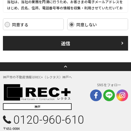
当社は、当社の業務を円滑に行うため、お客さまの電子メールアドレスを
はじめ、氏名、住所、電話番号等の情報を収集・利用させていただいてお
ります。
当社は、これらのお客さまの個人情報（以下「お客さま情報」といいま
同意する
同意しない
す。）の適正な保護を重大な責務と認識し、この責務を果たすために、次
の方針の下でお客さま情報を取り扱います。
(1) お客さま情報に適用される個人情報の保護に関する法律その他の関係
送信
法令を遵守し、適切に取り扱います。また、適宜取扱いの改善に努めま
す。
(2) お客さま情報の取扱いに関する規程を明確にし、従業者に周知徹底し
ます。また、取引先等に対しても適切にお客さま情報を取り扱うように要
請します。
(3) お客さま情報の収集に際しては、利用目的を特定して通知または公表
神戸市の不動産情報はREC+（レクタス）神戸へ
し、その利用目的にしたがってお客さま情報を取り扱います。
SNSをフォロー
(4) お客さま情報の漏洩、紛失、改ざん等を防止するために必要な 対策を
講じて適切な管理を行います。
(5) 保有するお客さま情報について、お客さま本人からの開示、訂正、削
除、利用停止の依頼を所定の窓口でお受けして、誠意をもって対応いたし
神戸
ます。
0120-960-610
具体的には、以下の内容に従ってお客さま情報の取り扱いをいたします。
〒651-0084
３．お客様の情報の利用目的