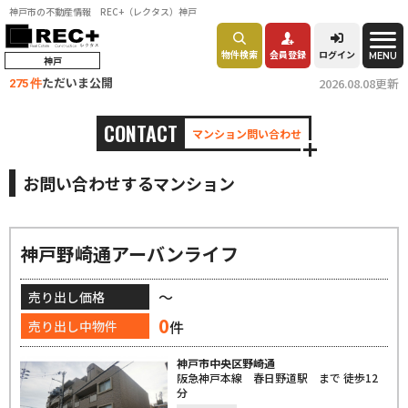
神戸市の不動産情報 REC+（レクタス）神戸
物件検索
会員登録
ログイン
MENU
神戸
ただいま公開
2026.08.08更新
275 件
CONTACT
マンション問い合わせ
お問い合わせするマンション
神戸野崎通アーバンライフ
～
売り出し価格
0
件
売り出し中物件
神戸市中央区野崎通
阪急神戸本線 春日野道駅 まで 徒歩12
分