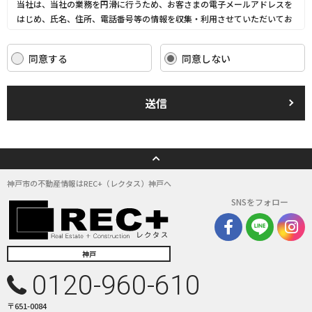
当社は、当社の業務を円滑に行うため、お客さまの電子メールアドレスを
はじめ、氏名、住所、電話番号等の情報を収集・利用させていただいてお
ります。
当社は、これらのお客さまの個人情報（以下「お客さま情報」といいま
同意する
同意しない
す。）の適正な保護を重大な責務と認識し、この責務を果たすために、次
の方針の下でお客さま情報を取り扱います。
(1) お客さま情報に適用される個人情報の保護に関する法律その他の関係
送信
法令を遵守し、適切に取り扱います。また、適宜取扱いの改善に努めま
す。
(2) お客さま情報の取扱いに関する規程を明確にし、従業者に周知徹底し
ます。また、取引先等に対しても適切にお客さま情報を取り扱うように要
請します。
(3) お客さま情報の収集に際しては、利用目的を特定して通知または公表
神戸市の不動産情報はREC+（レクタス）神戸へ
し、その利用目的にしたがってお客さま情報を取り扱います。
SNSをフォロー
(4) お客さま情報の漏洩、紛失、改ざん等を防止するために必要な 対策を
講じて適切な管理を行います。
(5) 保有するお客さま情報について、お客さま本人からの開示、訂正、削
除、利用停止の依頼を所定の窓口でお受けして、誠意をもって対応いたし
神戸
ます。
0120-960-610
具体的には、以下の内容に従ってお客さま情報の取り扱いをいたします。
〒651-0084
３．お客様の情報の利用目的