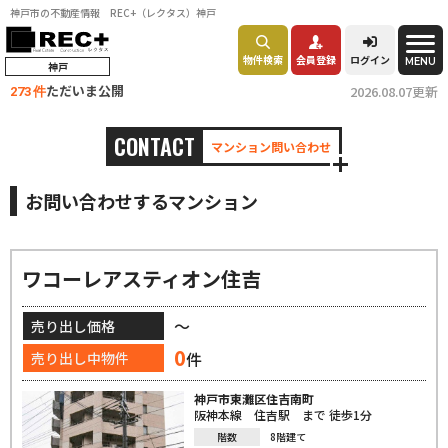
神戸市の不動産情報 REC+（レクタス）神戸
物件検索
会員登録
ログイン
MENU
神戸
ただいま公開
2026.08.07更新
273 件
CONTACT
マンション問い合わせ
お問い合わせするマンション
ワコーレアスティオン住吉
～
売り出し価格
0
件
売り出し中物件
神戸市東灘区住吉南町
阪神本線 住吉駅 まで 徒歩1分
階数
8階建て