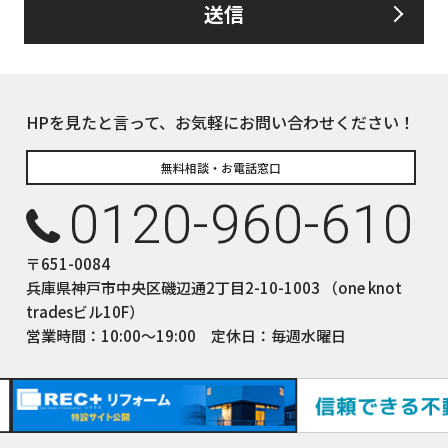
送信
るお客さま情報について、お客さま本人からの開示、訂正、削除、利用
して、誠意をもって対応いたします。
下の内容に従ってお客さま情報の取り扱いをいたします。
報の利用目的
HPを見たと言って、お気軽にお問い合わせください！
についてのサービスをお客さまにご利用いただくにあたり、各種の
積、各種の工事やサービス提供等の機会に、当社が直接あるいは協
無料相談・お電話窓口
て、お客さまの個人情報（お客さまの電子メールアドレス、氏名、
0120-960-610
しますが、これらの個人情報は下記の目的に利用させていただきま
ついてのサービスの提供
〒651-0084
ついてのサービスのアフターサービスの提供
兵庫県神戸市中央区磯辺通2丁目2-10-1003 （one knot
についてのサービスのお知らせ・ＰＲ、調査・データ集積、研究開発
tradesビル10F）
サイトシステム管理会社（以下「サイト管理会社」といいます。）への
営業時間：10:00〜19:00 定休日：毎週水曜日
(1)から(4)に附随する業務の実施
サイト管理会社が提供するサービス改善に必要な範囲で、お客様の
提供します。
された個人データにつきましては、サイト管理会社において管理さ