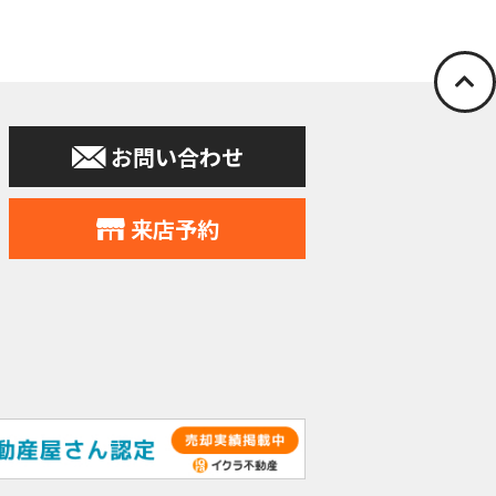
停止の依頼を所定
お問い合わせ
申込みの受付、
力会社又は業務
住所、電話番号
来店予約
す。
提供。
個人データをサ
れることとなり