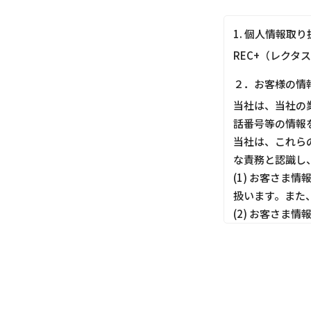
1. 個人情報取
REC+（レクタ
２．お客様の情
当社は、当社の
話番号等の情報
当社は、これら
な責務と認識し
(1) お客さ
扱います。また
(2) お客さ
しても適切にお
(3) お客さ
ってお客さま情
(4) お客さま
す。