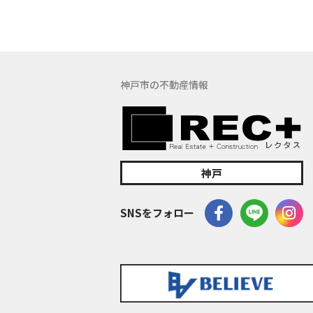
(5) 保有す
の窓口でお受け
具体的には、以
３．お客様の情
神戸市の不動産情報
当社は、不動産
訪問、提案、見
委託先等を通じ
等）を取得いた
(1) 不動産に
神戸
(2) 不動産に
(3) 不動産
SNSをフォロー
(4) ウェブ
(5) その他上記
なお、当社は、
イト管理会社に
このように提供