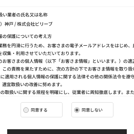
り扱い業者の氏名又は名称
ス）神戸 / 株式会社ビリーブ
報の保護についての考え方
業務を円滑に行うため、お客さまの電子メールアドレスをはじめ、
を収集・利用させていただいております。
のお客さまの個人情報（以下「お客さま情報」といいます。）の適
、この責務を果たすために、次の方針の下でお客さま情報を取り扱
ま情報に適用される個人情報の保護に関する法律その他の関係法令を遵
、適宜取扱いの改善に努めます。
ま情報の取扱いに関する規程を明確にし、従業者に周知徹底します。ま
客さま情報を取り扱うように要請します。
ま情報の収集に際しては、利用目的を特定して通知または公表し、その
同意する
同意しない
報を取り扱います。
情報の漏洩、紛失、改ざん等を防止するために必要な 対策を講じて適