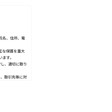
氏名、住所、電
正な保護を重大
います。
守し、適切に取り
た、取引先等に対
利用目的にしたが
切な管理を行いま