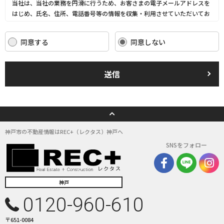
当社は、当社の業務を円滑に行うため、お客さまの電子メールアドレスを
はじめ、氏名、住所、電話番号等の情報を収集・利用させていただいてお
ります。
当社は、これらのお客さまの個人情報（以下「お客さま情報」といいま
同意する
同意しない
す。）の適正な保護を重大な責務と認識し、この責務を果たすために、次
の方針の下でお客さま情報を取り扱います。
(1) お客さま情報に適用される個人情報の保護に関する法律その他の関係
送信
法令を遵守し、適切に取り扱います。また、適宜取扱いの改善に努めま
す。
(2) お客さま情報の取扱いに関する規程を明確にし、従業者に周知徹底し
ます。また、取引先等に対しても適切にお客さま情報を取り扱うように要
請します。
(3) お客さま情報の収集に際しては、利用目的を特定して通知または公表
神戸市の不動産情報はREC+（レクタス）神戸へ
し、その利用目的にしたがってお客さま情報を取り扱います。
SNSをフォロー
(4) お客さま情報の漏洩、紛失、改ざん等を防止するために必要な 対策を
講じて適切な管理を行います。
(5) 保有するお客さま情報について、お客さま本人からの開示、訂正、削
除、利用停止の依頼を所定の窓口でお受けして、誠意をもって対応いたし
神戸
ます。
0120-960-610
具体的には、以下の内容に従ってお客さま情報の取り扱いをいたします。
〒651-0084
３．お客様の情報の利用目的