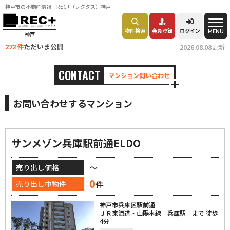
神戸市の不動産情報 REC+（レクタス）神戸
物件検索
会員登録
ログイン
MENU
神戸
ただいま公開
2026.08.08更新
272 件
CONTACT
マンション問い合わせ
お問い合わせするマンション
サンメゾン兵庫駅前通ELDO
～
売り出し価格
0
件
売り出し中物件
神戸市兵庫区駅前通
ＪＲ東海道・山陽本線 兵庫駅 まで 徒歩
4分