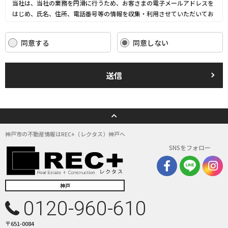
当社は、当社の業務を円滑に行うため、お客さまの電子メールアドレスを
はじめ、氏名、住所、電話番号等の情報を収集・利用させていただいてお
ります。
当社は、これらのお客さまの個人情報（以下「お客さま情報」といいま
同意する
同意しない
す。）の適正な保護を重大な責務と認識し、この責務を果たすために、次
の方針の下でお客さま情報を取り扱います。
(1) お客さま情報に適用される個人情報の保護に関する法律その他の関係
送信
法令を遵守し、適切に取り扱います。また、適宜取扱いの改善に努めま
す。
(2) お客さま情報の取扱いに関する規程を明確にし、従業者に周知徹底し
ます。また、取引先等に対しても適切にお客さま情報を取り扱うように要
請します。
(3) お客さま情報の収集に際しては、利用目的を特定して通知または公表
神戸市の不動産情報はREC+（レクタス）神戸へ
し、その利用目的にしたがってお客さま情報を取り扱います。
SNSをフォロー
(4) お客さま情報の漏洩、紛失、改ざん等を防止するために必要な 対策を
講じて適切な管理を行います。
(5) 保有するお客さま情報について、お客さま本人からの開示、訂正、削
除、利用停止の依頼を所定の窓口でお受けして、誠意をもって対応いたし
神戸
ます。
0120-960-610
具体的には、以下の内容に従ってお客さま情報の取り扱いをいたします。
〒651-0084
３．お客様の情報の利用目的