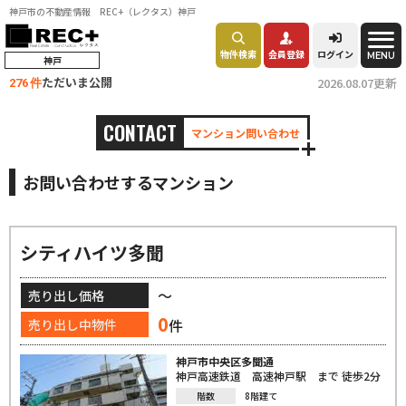
神戸市の不動産情報 REC+（レクタス）神戸
物件検索
会員登録
ログイン
MENU
神戸
ただいま公開
2026.08.07更新
276 件
CONTACT
マンション問い合わせ
お問い合わせするマンション
シティハイツ多聞
～
売り出し価格
0
件
売り出し中物件
神戸市中央区多聞通
神戸高速鉄道 高速神戸駅 まで 徒歩2分
階数
8階建て