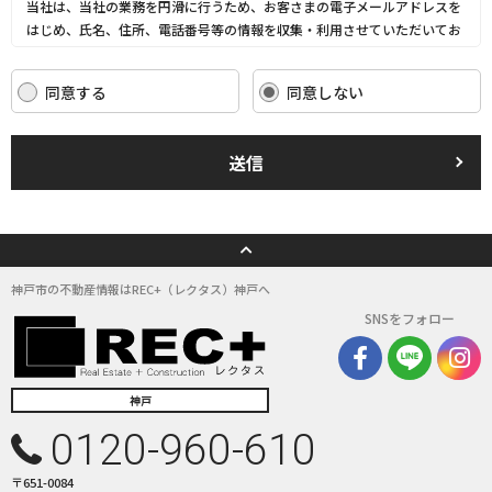
当社は、当社の業務を円滑に行うため、お客さまの電子メールアドレスを
はじめ、氏名、住所、電話番号等の情報を収集・利用させていただいてお
ります。
当社は、これらのお客さまの個人情報（以下「お客さま情報」といいま
同意する
同意しない
す。）の適正な保護を重大な責務と認識し、この責務を果たすために、次
の方針の下でお客さま情報を取り扱います。
(1) お客さま情報に適用される個人情報の保護に関する法律その他の関係
送信
法令を遵守し、適切に取り扱います。また、適宜取扱いの改善に努めま
す。
(2) お客さま情報の取扱いに関する規程を明確にし、従業者に周知徹底し
ます。また、取引先等に対しても適切にお客さま情報を取り扱うように要
請します。
(3) お客さま情報の収集に際しては、利用目的を特定して通知または公表
神戸市の不動産情報はREC+（レクタス）神戸へ
し、その利用目的にしたがってお客さま情報を取り扱います。
SNSをフォロー
(4) お客さま情報の漏洩、紛失、改ざん等を防止するために必要な 対策を
講じて適切な管理を行います。
(5) 保有するお客さま情報について、お客さま本人からの開示、訂正、削
除、利用停止の依頼を所定の窓口でお受けして、誠意をもって対応いたし
神戸
ます。
0120-960-610
具体的には、以下の内容に従ってお客さま情報の取り扱いをいたします。
〒651-0084
３．お客様の情報の利用目的