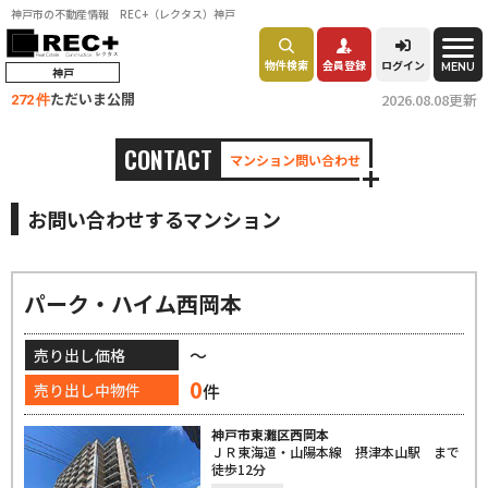
神戸市の不動産情報 REC+（レクタス）神戸
物件検索
会員登録
ログイン
MENU
神戸
ただいま公開
2026.08.08更新
272 件
CONTACT
マンション問い合わせ
お問い合わせするマンション
パーク・ハイム西岡本
～
売り出し価格
0
件
売り出し中物件
神戸市東灘区西岡本
ＪＲ東海道・山陽本線 摂津本山駅 まで
徒歩12分