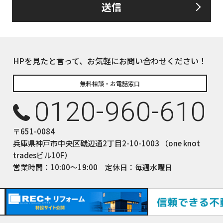
送信
るお客さま情報について、お客さま本人からの開示、訂正、削除、利用
して、誠意をもって対応いたします。
下の内容に従ってお客さま情報の取り扱いをいたします。
報の利用目的
HPを見たと言って、お気軽にお問い合わせください！
についてのサービスをお客さまにご利用いただくにあたり、各種の
積、各種の工事やサービス提供等の機会に、当社が直接あるいは協
無料相談・お電話窓口
て、お客さまの個人情報（お客さまの電子メールアドレス、氏名、
0120-960-610
しますが、これらの個人情報は下記の目的に利用させていただきま
ついてのサービスの提供
〒651-0084
ついてのサービスのアフターサービスの提供
兵庫県神戸市中央区磯辺通2丁目2-10-1003 （one knot
についてのサービスのお知らせ・ＰＲ、調査・データ集積、研究開発
tradesビル10F）
サイトシステム管理会社（以下「サイト管理会社」といいます。）への
営業時間：10:00〜19:00 定休日：毎週水曜日
(1)から(4)に附随する業務の実施
サイト管理会社が提供するサービス改善に必要な範囲で、お客様の
提供します。
された個人データにつきましては、サイト管理会社において管理さ