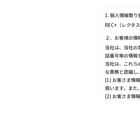
1. 個人情報取
REC+（レクタ
２．お客様の情
当社は、当社の
話番号等の情報
当社は、これら
な責務と認識し
(1) お客さ
扱います。また
(2) お客さ
しても適切にお
(3) お客さ
ってお客さま情
(4) お客さま
す。