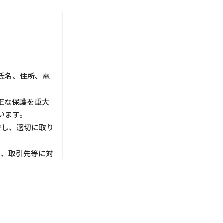
氏名、住所、電
正な保護を重大
います。
守し、適切に取り
た、取引先等に対
利用目的にしたが
切な管理を行いま