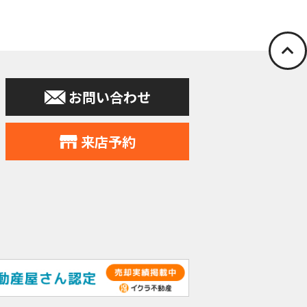
停止の依頼を所定
お問い合わせ
申込みの受付、
力会社又は業務
住所、電話番号
来店予約
す。
提供。
個人データをサ
れることとなり