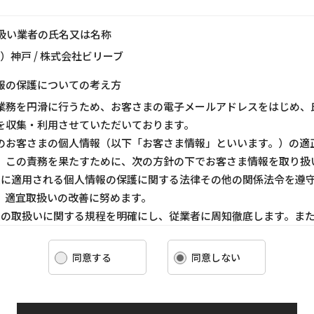
り扱い業者の氏名又は名称
ス）神戸 / 株式会社ビリーブ
報の保護についての考え方
業務を円滑に行うため、お客さまの電子メールアドレスをはじめ、
を収集・利用させていただいております。
のお客さまの個人情報（以下「お客さま情報」といいます。）の適
、この責務を果たすために、次の方針の下でお客さま情報を取り扱
ま情報に適用される個人情報の保護に関する法律その他の関係法令を遵
、適宜取扱いの改善に努めます。
ま情報の取扱いに関する規程を明確にし、従業者に周知徹底します。ま
客さま情報を取り扱うように要請します。
ま情報の収集に際しては、利用目的を特定して通知または公表し、その
同意する
同意しない
報を取り扱います。
情報の漏洩、紛失、改ざん等を防止するために必要な 対策を講じて適