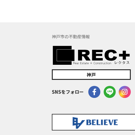
(5) 保有す
の窓口でお受け
具体的には、以
３．お客様の情
神戸市の不動産情報
当社は、不動産
訪問、提案、見
委託先等を通じ
等）を取得いた
(1) 不動産に
神戸
(2) 不動産に
(3) 不動産
SNSをフォロー
(4) ウェブ
(5) その他上記
なお、当社は、
イト管理会社に
このように提供