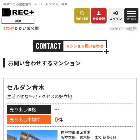
神戸市の不動産情報 REC+（レクタス）神戸
物件検索
会員登録
ログイン
MENU
神戸
ただいま公開
2026.08.08更新
272 件
CONTACT
マンション問い合わせ
お問い合わせするマンション
セルダン青木
生活至便な平地アクセスの好立地
～
売り出し価格
0
件
売り出し中物件
神戸市東灘区青木
阪神本線 青木駅 まで 徒歩6分