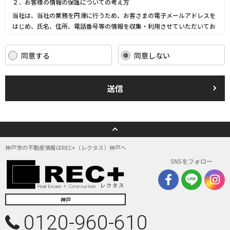
２．お客様の情報の保護についての考え方
当社は、当社の業務を円滑に行うため、お客さまの電子メールアドレスを
はじめ、氏名、住所、電話番号等の情報を収集・利用させていただいてお
ります。
当社は、これらのお客さまの個人情報（以下「お客さま情報」といいま
同意する
同意しない
す。）の適正な保護を重大な責務と認識し、この責務を果たすために、次
の方針の下でお客さま情報を取り扱います。
(1) お客さま情報に適用される個人情報の保護に関する法律その他の関係
送信
法令を遵守し、適切に取り扱います。また、適宜取扱いの改善に努めま
す。
(2) お客さま情報の取扱いに関する規程を明確にし、従業者に周知徹底し
ます。また、取引先等に対しても適切にお客さま情報を取り扱うように要
請します。
(3) お客さま情報の収集に際しては、利用目的を特定して通知または公表
神戸市の不動産情報はREC+（レクタス）神戸へ
し、その利用目的にしたがってお客さま情報を取り扱います。
SNSをフォロー
(4) お客さま情報の漏洩、紛失、改ざん等を防止するために必要な 対策を
講じて適切な管理を行います。
(5) 保有するお客さま情報について、お客さま本人からの開示、訂正、削
除、利用停止の依頼を所定の窓口でお受けして、誠意をもって対応いたし
神戸
ます。
0120-960-610
具体的には、以下の内容に従ってお客さま情報の取り扱いをいたします。