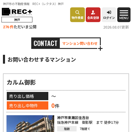
神戸市の不動産情報 REC+（レクタス）神戸
物件検索
会員登録
ログイン
MENU
神戸
ただいま公開
2026.08.07更新
276 件
CONTACT
マンション問い合わせ
お問い合わせするマンション
カルム御影
～
売り出し価格
0
件
売り出し中物件
神戸市東灘区住吉台
阪急神戸本線 御影駅 まで 徒歩17分
階数
7階建て