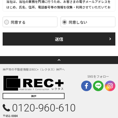
当社は、当社の業務を円滑に行うため、お客さまの電子メールアドレスを
はじめ、氏名、住所、電話番号等の情報を収集・利用させていただいてお
ります。
当社は、これらのお客さまの個人情報（以下「お客さま情報」といいま
同意する
同意しない
す。）の適正な保護を重大な責務と認識し、この責務を果たすために、次
の方針の下でお客さま情報を取り扱います。
(1) お客さま情報に適用される個人情報の保護に関する法律その他の関係
送信
法令を遵守し、適切に取り扱います。また、適宜取扱いの改善に努めま
す。
(2) お客さま情報の取扱いに関する規程を明確にし、従業者に周知徹底し
ます。また、取引先等に対しても適切にお客さま情報を取り扱うように要
請します。
(3) お客さま情報の収集に際しては、利用目的を特定して通知または公表
神戸市の不動産情報はREC+（レクタス）神戸へ
し、その利用目的にしたがってお客さま情報を取り扱います。
SNSをフォロー
(4) お客さま情報の漏洩、紛失、改ざん等を防止するために必要な 対策を
講じて適切な管理を行います。
(5) 保有するお客さま情報について、お客さま本人からの開示、訂正、削
除、利用停止の依頼を所定の窓口でお受けして、誠意をもって対応いたし
神戸
ます。
0120-960-610
具体的には、以下の内容に従ってお客さま情報の取り扱いをいたします。
〒651-0084
３．お客様の情報の利用目的