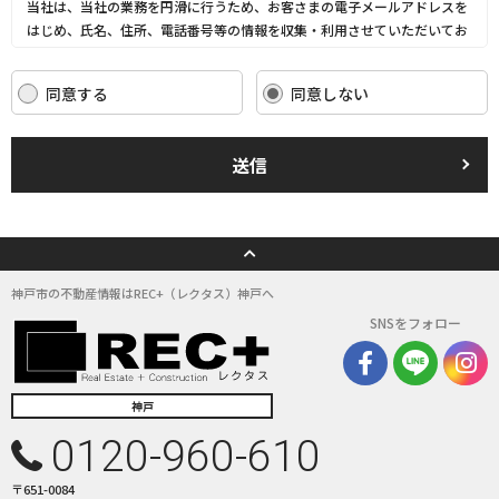
当社は、当社の業務を円滑に行うため、お客さまの電子メールアドレスを
はじめ、氏名、住所、電話番号等の情報を収集・利用させていただいてお
ります。
当社は、これらのお客さまの個人情報（以下「お客さま情報」といいま
同意する
同意しない
す。）の適正な保護を重大な責務と認識し、この責務を果たすために、次
の方針の下でお客さま情報を取り扱います。
(1) お客さま情報に適用される個人情報の保護に関する法律その他の関係
送信
法令を遵守し、適切に取り扱います。また、適宜取扱いの改善に努めま
す。
(2) お客さま情報の取扱いに関する規程を明確にし、従業者に周知徹底し
ます。また、取引先等に対しても適切にお客さま情報を取り扱うように要
請します。
(3) お客さま情報の収集に際しては、利用目的を特定して通知または公表
神戸市の不動産情報はREC+（レクタス）神戸へ
し、その利用目的にしたがってお客さま情報を取り扱います。
SNSをフォロー
(4) お客さま情報の漏洩、紛失、改ざん等を防止するために必要な 対策を
講じて適切な管理を行います。
(5) 保有するお客さま情報について、お客さま本人からの開示、訂正、削
除、利用停止の依頼を所定の窓口でお受けして、誠意をもって対応いたし
神戸
ます。
0120-960-610
具体的には、以下の内容に従ってお客さま情報の取り扱いをいたします。
〒651-0084
３．お客様の情報の利用目的