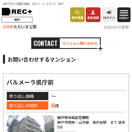
神戸市の不動産情報 REC+（レクタス）神戸
物件検索
会員登録
ログイン
MENU
神戸
ただいま公開
2026.08.07更新
273 件
CONTACT
マンション問い合わせ
お問い合わせするマンション
パルメーラ県庁前
～
売り出し価格
0
件
売り出し中物件
神戸市中央区花隈町
神戸市西神・山手線 県庁前駅 まで 徒歩
5分