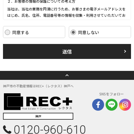
２．お客様の情報の保護についての考え方
当社は、当社の業務を円滑に行うため、お客さまの電子メールアドレスを
はじめ、氏名、住所、電話番号等の情報を収集・利用させていただいてお
ります。
当社は、これらのお客さまの個人情報（以下「お客さま情報」といいま
同意する
同意しない
す。）の適正な保護を重大な責務と認識し、この責務を果たすために、次
の方針の下でお客さま情報を取り扱います。
(1) お客さま情報に適用される個人情報の保護に関する法律その他の関係
送信
法令を遵守し、適切に取り扱います。また、適宜取扱いの改善に努めま
す。
(2) お客さま情報の取扱いに関する規程を明確にし、従業者に周知徹底し
ます。また、取引先等に対しても適切にお客さま情報を取り扱うように要
請します。
(3) お客さま情報の収集に際しては、利用目的を特定して通知または公表
神戸市の不動産情報はREC+（レクタス）神戸へ
し、その利用目的にしたがってお客さま情報を取り扱います。
SNSをフォロー
(4) お客さま情報の漏洩、紛失、改ざん等を防止するために必要な 対策を
講じて適切な管理を行います。
(5) 保有するお客さま情報について、お客さま本人からの開示、訂正、削
除、利用停止の依頼を所定の窓口でお受けして、誠意をもって対応いたし
神戸
ます。
0120-960-610
具体的には、以下の内容に従ってお客さま情報の取り扱いをいたします。