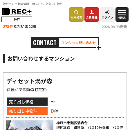
神戸市の不動産情報 REC+（レクタス）神戸
物件検索
会員登録
ログイン
MENU
神戸
ただいま公開
2026.08.08更新
273 件
CONTACT
マンション問い合わせ
お問い合わせするマンション
ディセット渦が森
緑豊かで閑静な住宅街
～
売り出し価格
0
件
売り出し中物件
神戸市東灘区渦森台
阪神本線 御影駅 バス10分乗車 バス停